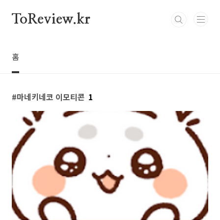
본문 바로가기
ToReview.kr
홈
마네키네코 이모티콘
1