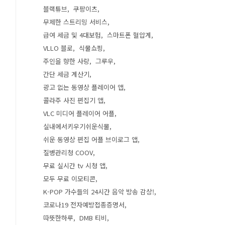
블랙튜브
쿠팡이츠
무제한 스트리밍 서비스
급여 세금 및 4대보험
스마트폰 혈압계
VLLO 블로
식물쇼핑
주인을 향한 사랑
그루우
간단 세금 계산기
광고 없는 동영상 플레이어 앱
콜라주 사진 편집기 앱
VLC 미디어 플레이어 어플
실내에서키우기쉬운식물
쉬운 동영상 편집 어플 브이로그 앱
질병관리청 COOV
무료 실시간 tv 시청 앱
모두 무료 이모티콘
K-POP 가수들의 24시간 음악 방송 감상!
코로나19 전자예방접종증명서
따뜻한하루
DMB 티비