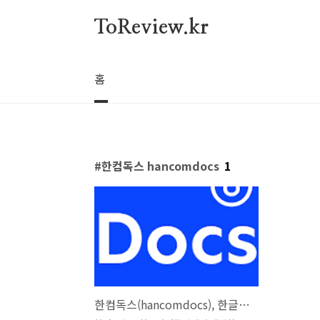
본문 바로가기
ToReview.kr
홈
한컴독스 hancomdocs
1
한컴독스(hancomdocs), 한글과컴퓨터, 한컴오피스 뷰어